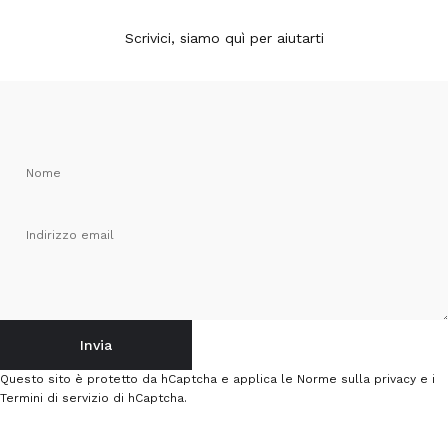
Scrivici, siamo quì per aiutarti
Nome
Indirizzo email
Invia
Invia
Messaggio
Questo sito è protetto da hCaptcha e applica le
Norme sulla privacy
e i
Termini di servizio
di hCaptcha.