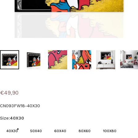
€49,90
CN093FW18-40X30
Size
Size:
40X30
40X30
50X40
60X40
80X60
100X80