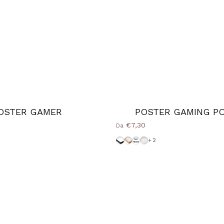
OSTER GAMER
POSTER GAMING P
€7,30
Da
Natural
ce
era
-Bianca
Cornice-Nera
Cornice Wood Natural
Senza-Cornice
Cornice-Bianca
+2