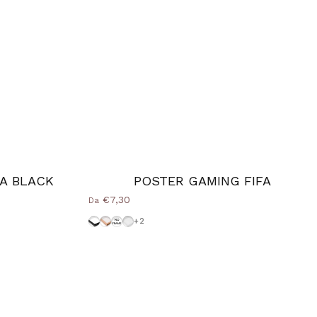
FA BLACK
POSTER GAMING FIFA
€7,30
Da
Cornice-Nera
Cornice Wood Natural
Senza-Cornice
Cornice-Bianca
+2