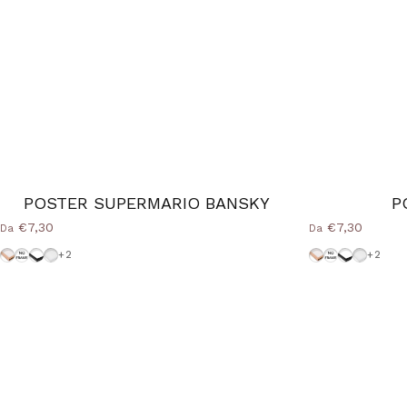
POSTER SUPERMARIO BANSKY
P
€7,30
€7,30
Da
Da
Cornice Wood Natural
Senza-Cornice
Cornice-Nera
Cornice-Bianca
Cornice Wood 
Senza-Corni
Cornice-N
Cornice
+2
+2