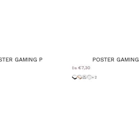
STER GAMING P
POSTER GAMING
€7,30
Da
d Natural
nice
-Bianca
Cornice-Nera
Cornice Wood Natural
Senza-Cornice
Cornice-Bianca
+2