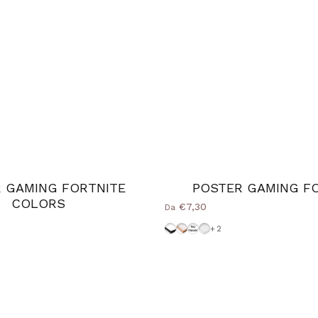
 GAMING FORTNITE
POSTER GAMING F
COLORS
€7,30
Da
Cornice-Nera
Cornice Wood Natural
Senza-Cornice
Cornice-Bianca
+2
d Natural
nice
-Bianca