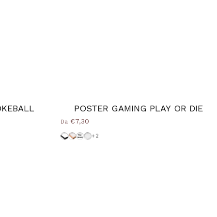
OKEBALL
POSTER GAMING PLAY OR DIE
€7,30
Da
Cornice-Nera
Cornice Wood Natural
Senza-Cornice
Cornice-Bianca
+2