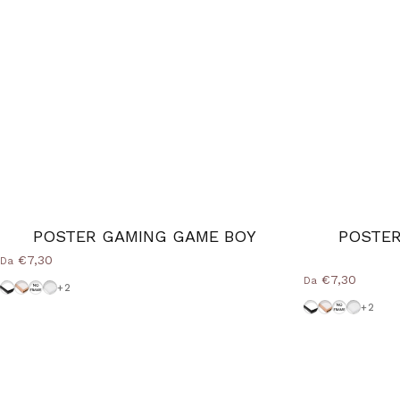
POSTER GAMING GAME BOY
POSTER
€7,30
Da
€7,30
Da
Cornice-Nera
Cornice Wood Natural
Senza-Cornice
Cornice-Bianca
+2
Cornice-Nera
Cornice Woo
Senza-Cor
Cornice
+2