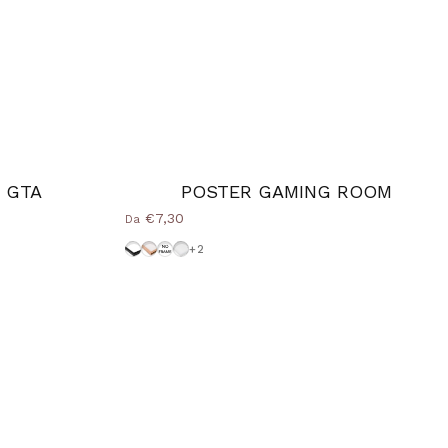
 GTA
POSTER GAMING ROOM
€7,30
Da
Cornice-Nera
Cornice Wood Natural
Senza-Cornice
Cornice-Bianca
+2