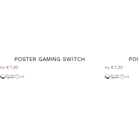
POSTER GAMING SWITCH
PO
€7,30
€7,30
Da
Da
Cornice-Nera
Cornice Wood Natural
Senza-Cornice
Cornice-Bianca
Cornice-Nera
Cornice Woo
Senza-Cor
Cornice
+2
+2