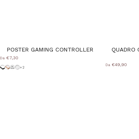
POSTER GAMING CONTROLLER
QUADRO 
€7,30
Da
€49,90
Da
Cornice-Nera
Cornice Wood Natural
Senza-Cornice
Cornice-Bianca
+2