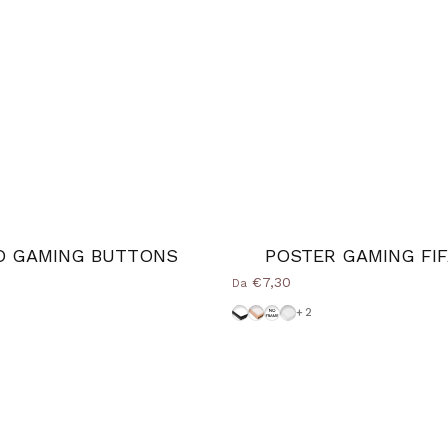
O GAMING BUTTONS
POSTER GAMING FI
€7,30
Da
Cornice-Nera
Cornice Wood Natural
Senza-Cornice
Cornice-Bianca
+2