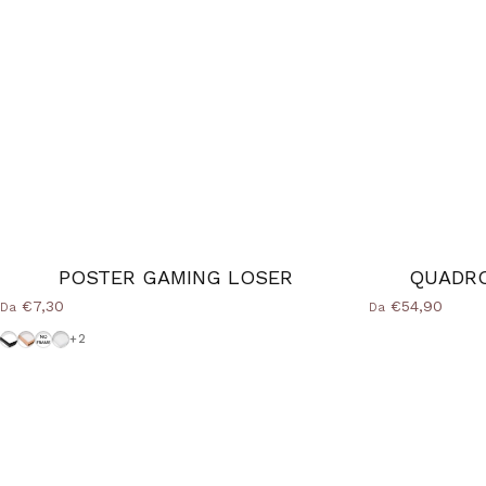
POSTER GAMING LOSER
QUADR
€7,30
€54,90
Da
Da
Cornice-Nera
Cornice Wood Natural
Senza-Cornice
Cornice-Bianca
+2