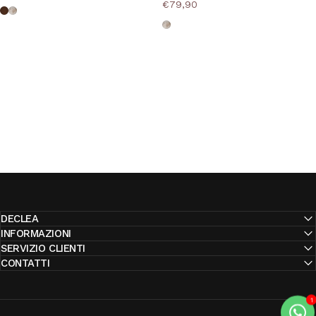
€79,90
Noce Scuro
Bianco Shabby
Bianco Shabby
DECLEA
INFORMAZIONI
SERVIZIO CLIENTI
CONTATTI