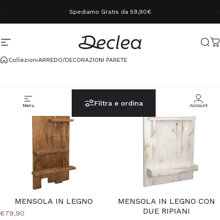
Vai direttamente ai contenuti
Spediamo Gratis da 59,90€
Navigazione del sito
Declea
Cerc
C
Collezioni
ARREDO/DECORAZIONI PARETE
Filtra e ordina
Menu
Cerca
Carrello
Account
MENSOLA IN LEGNO
MENSOLA IN LEGNO CON
DUE RIPIANI
€79,90