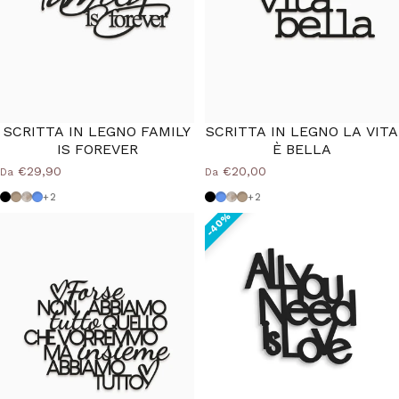
SCRITTA IN LEGNO FAMILY
SCRITTA IN LEGNO LA VITA
IS FOREVER
È BELLA
€29,90
€20,00
Da
Da
Nero
Tortora
Shabby
Azzurro Polvere
Nero
Azzurro Polvere
Shabby
Tortora
+2
+2