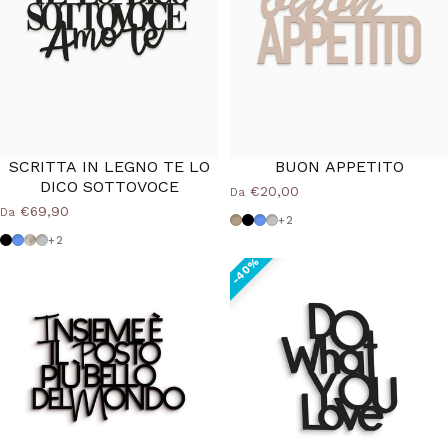
SCRITTA IN LEGNO TE LO
BUON APPETITO
DICO SOTTOVOCE
€20,00
Da
€69,90
Da
Tortora
Nero
Azzurro Polvere
Grigio Medio
+2
Nero
Azzurro Polvere
Shabby
Grigio Medio
+2