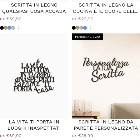
SCRITTA IN LEGNO
SCRITTA IN LEGNO LA
QUALSIASI COSA ACCADA
CUCINA È IL CUORE DELLA
CASA
€69,90
€29,90
Da
Da
Nero
Tortora
Azzurro Polvere
Grigio Medio
Nero
Tortora
Shabby
Azzurro Polvere
+2
+2
PERSONALIZZA!
LA VITA TI PORTA IN
SCRITTA IN LEGNO DA
LUOGHI INASPETTATI
PARETE PERSONALIZZATA
€69,90
€38,90
Da
Da