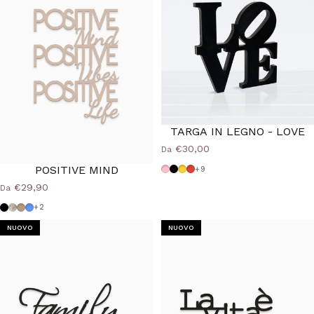
TARGA IN LEGNO - LOVE
€30,00
Da
POSITIVE MIND
Rosa
Nero
Giallo
Rosso
+9
€29,90
Da
Nero
Shabby
Tortora
Azzurro Polvere
+2
NUOVO
NUOVO