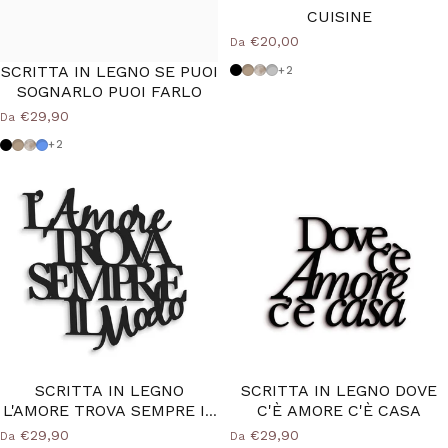
CUISINE
€20,00
Da
SCRITTA IN LEGNO SE PUOI
Nero
Tortora
Shabby
Grigio Medio
+2
SOGNARLO PUOI FARLO
€29,90
Da
Nero
Tortora
Shabby
Azzurro Polvere
+2
SCRITTA IN LEGNO
SCRITTA IN LEGNO DOVE
L'AMORE TROVA SEMPRE IL
C'È AMORE C'È CASA
MODO
€29,90
€29,90
Da
Da