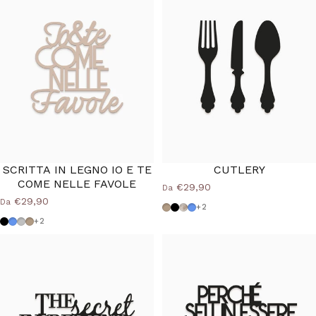
SCRITTA IN LEGNO IO E TE
CUTLERY
COME NELLE FAVOLE
€29,90
Da
€29,90
Da
Tortora
Nero
Shabby
Azzurro Polvere
+2
Nero
Azzurro Polvere
Grigio Medio
Tortora
+2