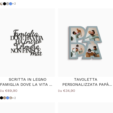
Tortora-bianco
Nero
Grigio Medio
Azzurro Polvere
+2
SCRITTA IN LEGNO
TAVOLETTA
FAMIGLIA DOVE LA VITA HA
PERSONALIZZATA PAPÀ
INIZIO
FOTO
€69,90
€34,90
Da
Da
Nero
Tortora
Azzurro Polvere
Shabby
+2