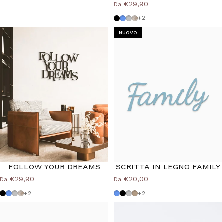
€29,90
Da
Nero
Azzurro Polvere
Grigio Medio
Shabby
+2
NUOVO
40%
FOLLOW YOUR DREAMS
SCRITTA IN LEGNO FAMILY
€29,90
€20,00
Da
Da
Nero
Azzurro Polvere
Grigio Medio
Shabby
Azzurro Polvere
Nero
Grigio Medio
Tortora
+2
+2