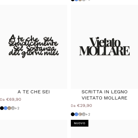
A TE CHE SEI
SCRITTA IN LEGNO
40%
VIETATO MOLLARE
€69,90
Da
€29,90
Da
Nero
Azzurro Polvere
Tortora
Grigio Medio
+2
Nero
Azzurro Polvere
Shabby
Grigio Medio
+2
NUOVO