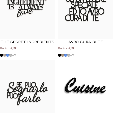
THE SECRET INGREDIENTS
AVRÒ CURA DI TE
€69,90
€29,90
Da
Da
Nero
Shabby
Azzurro Polvere
Grigio Medio
Nero
Tortora
Azzurro Polvere
Grigio Medio
+2
+2