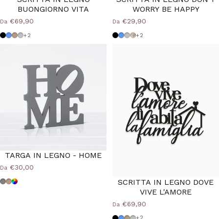
BUONGIORNO VITA
WORRY BE HAPPY
€69,90
€29,90
Da
Da
Nero
Azzurro Polvere
Tortora
Grigio Medio
Nero
Azzurro Polvere
Grigio Medio
Shabby
+2
+2
TARGA IN LEGNO - HOME
€30,00
Da
SCRITTA IN LEGNO DOVE
Grigio
Tortora
Colore Personalizzato
VIVE L'AMORE
€69,90
Da
Nero
Azzurro Polvere
Tortora
Grigio Medio
+2