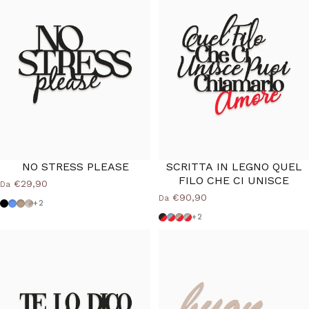
NO STRESS PLEASE
SCRITTA IN LEGNO QUEL
FILO CHE CI UNISCE
€29,90
Da
€90,90
Da
Nero
Azzurro Polvere
Tortora
Shabby
+2
Nero Rosso
Azzurro Rosso
Tortora Rosso
Grigio Rosso
+2