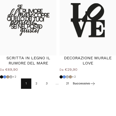
SCRITTA IN LEGNO IL
DECORAZIONE MURALE
RUMORE DEL MARE
LOVE
€69,90
€29,90
Da
Da
Nero
Azzurro Polvere
Tortora
Grigio Medio
Nero
Azzurro Polvere
Grigio Medio
Tortora
+2
+2
1
2
3
…
21
Successivo