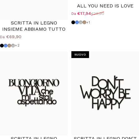
ALL YOU NEED IS LOVE
€17,94
€29,90
Da
Prezzo scontato
Prezzo di listino
SCRITTA IN LEGNO
Nero
Azzurro Polvere
Grigio Medio
Tortora
+1
INSIEME ABBIAMO TUTTO
€69,90
Da
Nero
Azzurro Polvere
Tortora
Grigio Medio
+2
NUOVO
SCRITTA IN LEGNO
SCRITTA IN LEGNO DON'T