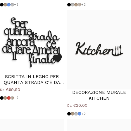
Nero
Tortora
Azzurro Polvere
Grigio Medio
Nero
Grigio Medio
Tortora
Shabby
+2
+2
SCRITTA IN LEGNO PER
QUANTA STRADA C'È DA
FARE
€69,90
Da
DECORAZIONE MURALE
KITCHEN
Nero
Tortora
Rosso
Shabby
+2
€20,00
Da
Nero
Tortora
Grigio Medio
Azzurro Polvere
+2