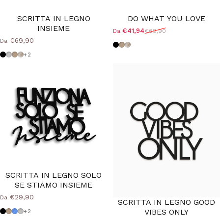
SCRITTA IN LEGNO
DO WHAT YOU LOVE
INSIEME
€41,94
€69,90
Da
Prezzo scontato
Prezzo di listino
€69,90
Da
Nero
Tortora
Shabby
Nero
Grigio Medio
Tortora
Shabby
+2
SCRITTA IN LEGNO SOLO
SE STIAMO INSIEME
€29,90
Da
SCRITTA IN LEGNO GOOD
VIBES ONLY
Nero
Tortora
Azzurro Polvere
Grigio Medio
+2