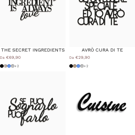
THE SECRET INGREDIENTS
AVRÒ CURA DI TE
€69,90
€29,90
Da
Da
Nero
Shabby
Azzurro Polvere
Grigio Medio
Nero
Tortora
Azzurro Polvere
Grigio Medio
+2
+2