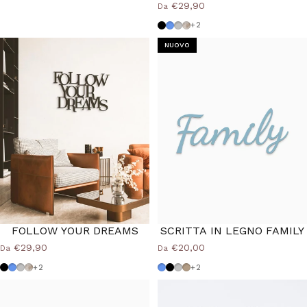
€29,90
Da
Nero
Azzurro Polvere
Grigio Medio
Shabby
+2
NUOVO
40%
FOLLOW YOUR DREAMS
SCRITTA IN LEGNO FAMILY
€29,90
€20,00
Da
Da
Nero
Azzurro Polvere
Grigio Medio
Shabby
Azzurro Polvere
Nero
Grigio Medio
Tortora
+2
+2