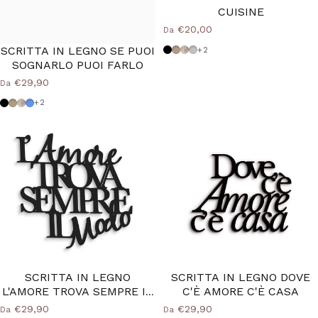
CUISINE
€20,00
Da
SCRITTA IN LEGNO SE PUOI
Nero
Tortora
Shabby
Grigio Medio
+2
SOGNARLO PUOI FARLO
€29,90
Da
Nero
Tortora
Shabby
Azzurro Polvere
+2
SCRITTA IN LEGNO
SCRITTA IN LEGNO DOVE
L'AMORE TROVA SEMPRE IL
C'È AMORE C'È CASA
MODO
€29,90
€29,90
Da
Da