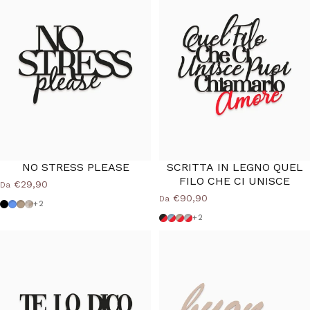
NO STRESS PLEASE
SCRITTA IN LEGNO QUEL
FILO CHE CI UNISCE
€29,90
Da
€90,90
Da
Nero
Azzurro Polvere
Tortora
Shabby
+2
Nero Rosso
Azzurro Rosso
Tortora Rosso
Grigio Rosso
+2