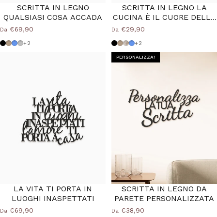
SCRITTA IN LEGNO
SCRITTA IN LEGNO LA
QUALSIASI COSA ACCADA
CUCINA È IL CUORE DELLA
CASA
€69,90
€29,90
Da
Da
Nero
Tortora
Azzurro Polvere
Grigio Medio
Nero
Tortora
Shabby
Azzurro Polvere
+2
+2
PERSONALIZZA!
LA VITA TI PORTA IN
SCRITTA IN LEGNO DA
LUOGHI INASPETTATI
PARETE PERSONALIZZATA
€69,90
€38,90
Da
Da