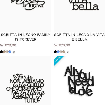
SCRITTA IN LEGNO FAMILY
SCRITTA IN LEGNO LA VITA
IS FOREVER
È BELLA
€29,90
€20,00
Da
Da
Nero
Tortora
Shabby
Azzurro Polvere
Nero
Azzurro Polvere
Shabby
Tortora
+2
+2