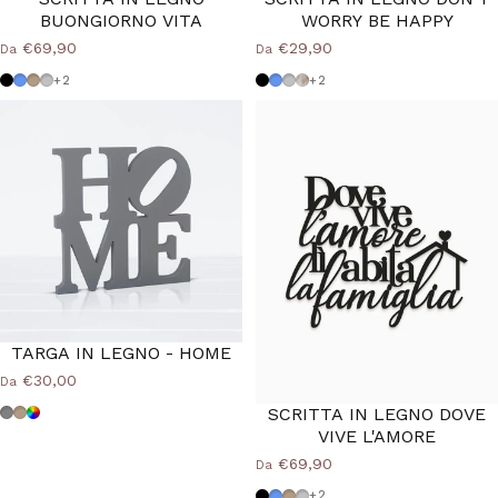
BUONGIORNO VITA
WORRY BE HAPPY
€69,90
€29,90
Da
Da
Nero
Azzurro Polvere
Tortora
Grigio Medio
Nero
Azzurro Polvere
Grigio Medio
Shabby
+2
+2
TARGA IN LEGNO - HOME
€30,00
Da
SCRITTA IN LEGNO DOVE
Grigio
Tortora
Colore Personalizzato
VIVE L'AMORE
€69,90
Da
Nero
Azzurro Polvere
Tortora
Grigio Medio
+2