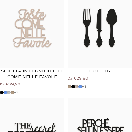
SCRITTA IN LEGNO IO E TE
CUTLERY
COME NELLE FAVOLE
€29,90
Da
€29,90
Da
Tortora
Nero
Shabby
Azzurro Polvere
+2
Nero
Azzurro Polvere
Grigio Medio
Tortora
+2