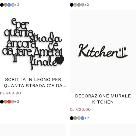
Nero
Tortora
Azzurro Polvere
Grigio Medio
Nero
Grigio Medio
Tortora
Shabby
+2
+2
SCRITTA IN LEGNO PER
QUANTA STRADA C'È DA
FARE
€69,90
Da
DECORAZIONE MURALE
KITCHEN
Nero
Tortora
Rosso
Shabby
+2
€20,00
Da
Nero
Tortora
Grigio Medio
Azzurro Polvere
+2