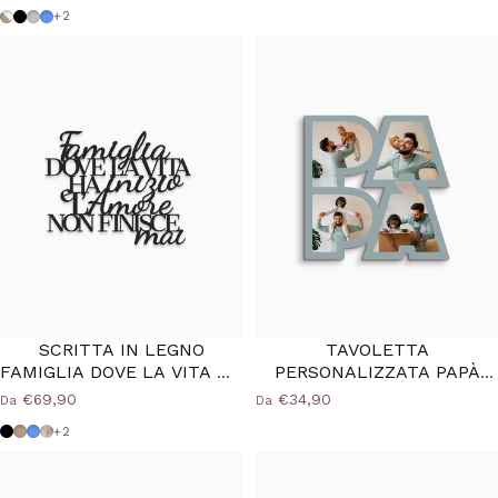
Tortora-bianco
Nero
Grigio Medio
Azzurro Polvere
+2
SCRITTA IN LEGNO
TAVOLETTA
FAMIGLIA DOVE LA VITA HA
PERSONALIZZATA PAPÀ
INIZIO
FOTO
€69,90
€34,90
Da
Da
Nero
Tortora
Azzurro Polvere
Shabby
+2