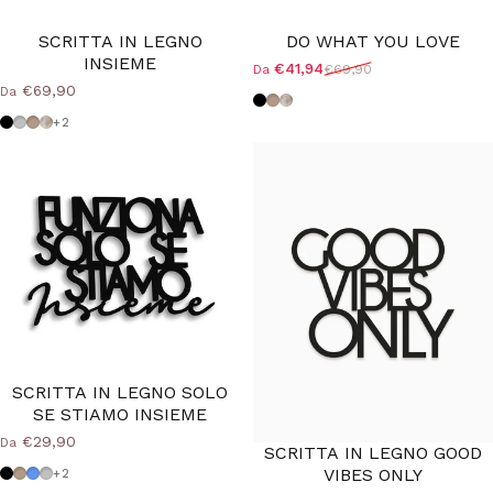
SCRITTA IN LEGNO
DO WHAT YOU LOVE
INSIEME
€41,94
€69,90
Da
Prezzo scontato
Prezzo di listino
€69,90
Da
Nero
Tortora
Shabby
Nero
Grigio Medio
Tortora
Shabby
+2
SCRITTA IN LEGNO SOLO
SE STIAMO INSIEME
€29,90
Da
SCRITTA IN LEGNO GOOD
VIBES ONLY
Nero
Tortora
Azzurro Polvere
Grigio Medio
+2