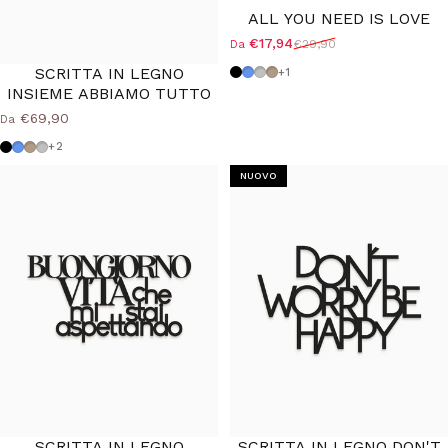
ALL YOU NEED IS LOVE
€17,94
€29,90
Da
Prezzo scontato
Prezzo di listino
SCRITTA IN LEGNO
Nero
Azzurro Polvere
Grigio Medio
Tortora
+1
INSIEME ABBIAMO TUTTO
€69,90
Da
Nero
Azzurro Polvere
Tortora
Grigio Medio
+2
NUOVO
SCRITTA IN LEGNO
SCRITTA IN LEGNO DON'T