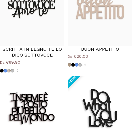
SCRITTA IN LEGNO TE LO
BUON APPETITO
DICO SOTTOVOCE
€20,00
Da
€69,90
Da
Tortora
Nero
Azzurro Polvere
Grigio Medio
+2
Nero
Azzurro Polvere
Shabby
Grigio Medio
+2