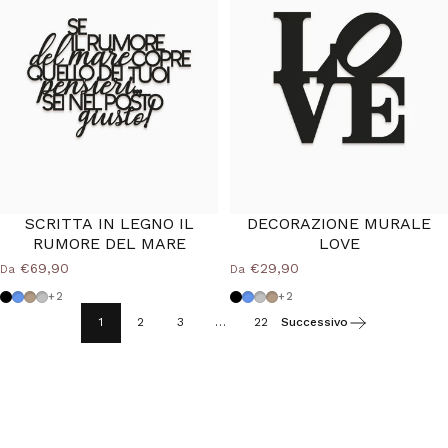
SCRITTA IN LEGNO IL
DECORAZIONE MURALE
RUMORE DEL MARE
LOVE
€69,90
€29,90
Da
Da
Nero
Azzurro Polvere
Tortora
Grigio Medio
Nero
Azzurro Polvere
Grigio Medio
Tortora
+2
+2
1
2
3
…
22
Successivo