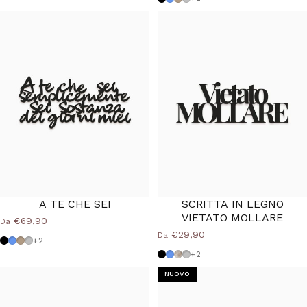
A TE CHE SEI
SCRITTA IN LEGNO
40%
VIETATO MOLLARE
€69,90
Da
€29,90
Da
Nero
Azzurro Polvere
Tortora
Grigio Medio
+2
Nero
Azzurro Polvere
Shabby
Grigio Medio
+2
NUOVO