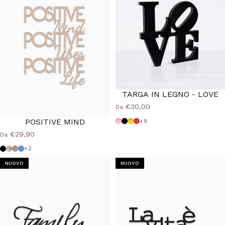
TARGA IN LEGNO - LOVE
€30,00
Da
POSITIVE MIND
Rosa
Nero
Giallo
Rosso
+9
€29,90
Da
Nero
Shabby
Tortora
Azzurro Polvere
+2
NUOVO
NUOVO