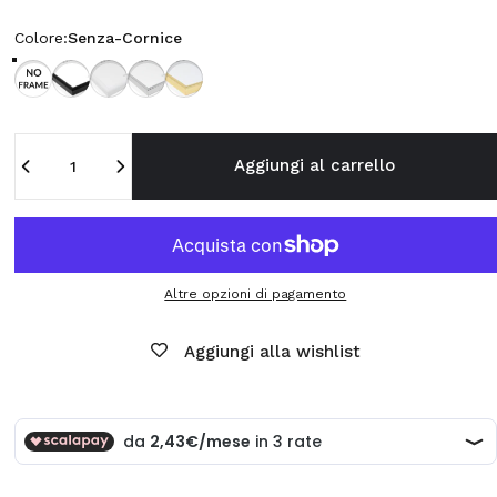
Colore
Colore:
Senza-Cornice
Senza-Cornice
Cornice-Nera
Cornice-Bianca
Cornice-Argento
Cornice-Oro
Quantità
Aggiungi al carrello
Altre opzioni di pagamento
Aggiungi alla wishlist