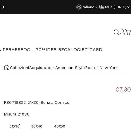
Italiano
Italia (EUR €)
Acced
Cerca
C
 PER
ARREDO - 70%
IDEE REGALO
GIFT CARD
PER
ARREDO - 70%
IDEE REGALO
GIFT CARD
Collezioni
Acquista per American Style
Poster New York
€7,30
PS071SS22-21X30-Senza-Cornice
Misura
Misura:
21X30
21X30
30X40
40X50