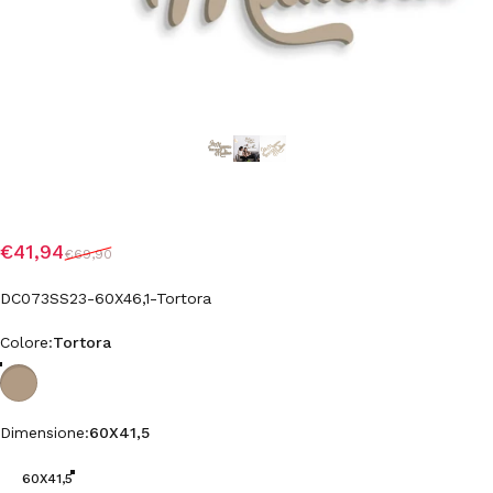
Prezzo scontato
Prezzo di listino
€41,94
€69,90
DC073SS23-60X46,1-Tortora
Colore
Colore:
Tortora
Tortora
Dimensione
Dimensione:
60X41,5
60X41,5