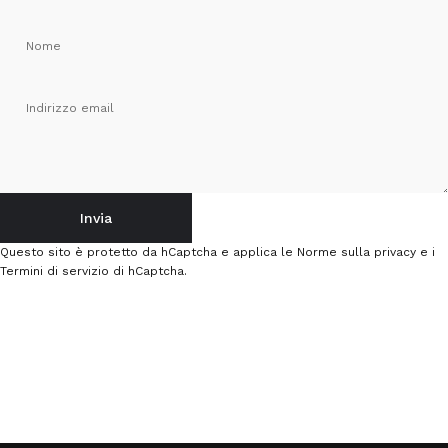
Nome
Indirizzo email
Invia
Invia
Messaggio
Questo sito è protetto da hCaptcha e applica le
Norme sulla privacy
e i
Termini di servizio
di hCaptcha.