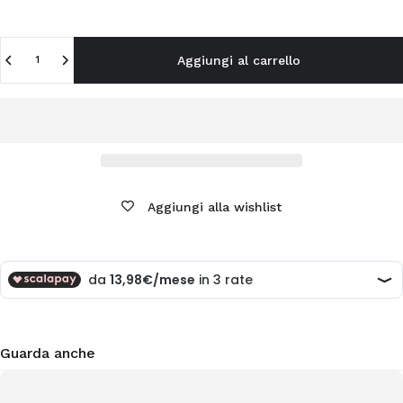
Quantità
Aggiungi al carrello
Aggiungi alla wishlist
Guarda anche