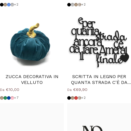
Nero
Tortora
Azzurro Polvere
Grigio Medio
Nero
Grigio Medio
Tortora
Shabby
+2
+2
ZUCCA DECORATIVA IN
SCRITTA IN LEGNO PER
VELLUTO
QUANTA STRADA C'È DA
FARE
€10,00
€69,90
Da
Da
Tortora
Verde
Blu
Rosa
Nero
Tortora
Rosso
Shabby
+7
+2