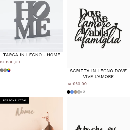
TARGA IN LEGNO - HOME
€30,00
Da
SCRITTA IN LEGNO DOVE
Grigio
Tortora
Colore Personalizzato
VIVE L'AMORE
€69,90
Da
Nero
Azzurro Polvere
Tortora
Grigio Medio
+2
PERSONALIZZA!