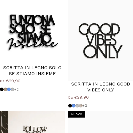
SCRITTA IN LEGNO SOLO
SE STIAMO INSIEME
€29,90
Da
SCRITTA IN LEGNO GOOD
VIBES ONLY
Nero
Tortora
Azzurro Polvere
Grigio Medio
+2
€29,90
Da
Nero
Azzurro Polvere
Grigio Medio
Shabby
+2
NUOVO