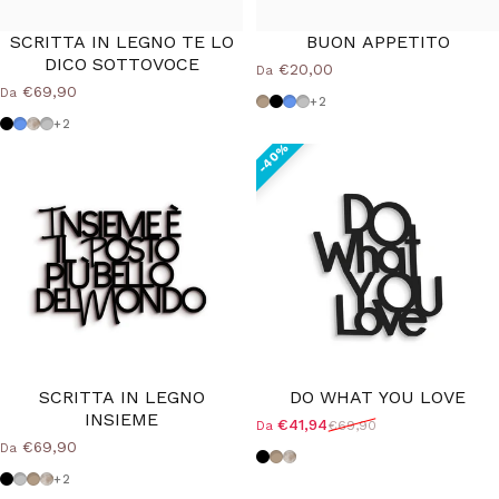
SCRITTA IN LEGNO TE LO
BUON APPETITO
DICO SOTTOVOCE
€20,00
Da
€69,90
Da
Tortora
Nero
Azzurro Polvere
Grigio Medio
+2
Nero
Azzurro Polvere
Shabby
Grigio Medio
+2
SCRITTA IN LEGNO
DO WHAT YOU LOVE
INSIEME
€41,94
€69,90
Da
Prezzo scontato
Prezzo di listino
€69,90
Da
Nero
Tortora
Shabby
Nero
Grigio Medio
Tortora
Shabby
+2