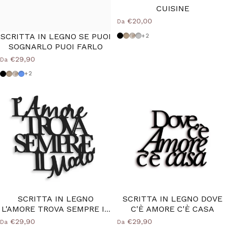
CUISINE
€20,00
Da
SCRITTA IN LEGNO SE PUOI
Nero
Tortora
Shabby
Grigio Medio
+2
SOGNARLO PUOI FARLO
€29,90
Da
Nero
Tortora
Shabby
Azzurro Polvere
+2
SCRITTA IN LEGNO
SCRITTA IN LEGNO DOVE
L'AMORE TROVA SEMPRE IL
C'È AMORE C'È CASA
MODO
€29,90
€29,90
Da
Da