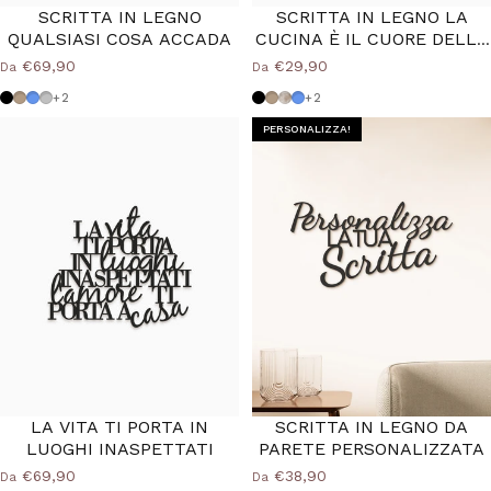
SCRITTA IN LEGNO
SCRITTA IN LEGNO LA
QUALSIASI COSA ACCADA
CUCINA È IL CUORE DELLA
CASA
€69,90
€29,90
Da
Da
Nero
Tortora
Azzurro Polvere
Grigio Medio
Nero
Tortora
Shabby
Azzurro Polvere
+2
+2
PERSONALIZZA!
LA VITA TI PORTA IN
SCRITTA IN LEGNO DA
LUOGHI INASPETTATI
PARETE PERSONALIZZATA
€69,90
€38,90
Da
Da