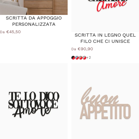
SCRITTA DA APPOGGIO
PERSONALIZZATA
€45,50
Da
SCRITTA IN LEGNO QUEL
FILO CHE CI UNISCE
€90,90
Da
Nero Rosso
Azzurro Rosso
Tortora Rosso
Grigio Rosso
+2