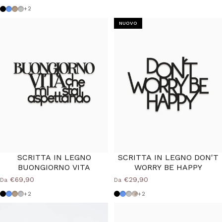
Nero
Azzurro Polvere
Tortora
Grigio Medio
+2
NUOVO
SCRITTA IN LEGNO
SCRITTA IN LEGNO DON'T
BUONGIORNO VITA
WORRY BE HAPPY
€69,90
€29,90
Da
Da
Nero
Azzurro Polvere
Tortora
Grigio Medio
Nero
Azzurro Polvere
Grigio Medio
Shabby
+2
+2