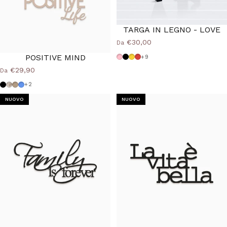
TARGA IN LEGNO - LOVE
€30,00
Da
POSITIVE MIND
Rosa
Nero
Giallo
Rosso
+9
€29,90
Da
Nero
Shabby
Tortora
Azzurro Polvere
+2
NUOVO
NUOVO