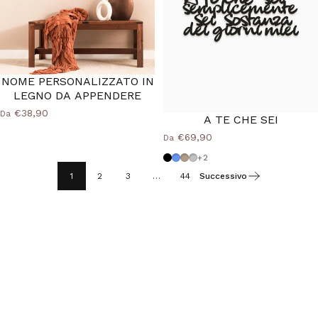
NOME PERSONALIZZATO IN
LEGNO DA APPENDERE
€38,90
Da
A TE CHE SEI
€69,90
Da
Nero
Azzurro Polvere
Tortora
Grigio Medio
+2
1
2
3
…
44
Successivo
40%