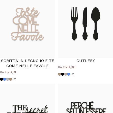
SCRITTA IN LEGNO IO E TE
CUTLERY
COME NELLE FAVOLE
€29,90
Da
€29,90
Da
Tortora
Nero
Shabby
Azzurro Polvere
+2
Nero
Azzurro Polvere
Grigio Medio
Tortora
+2