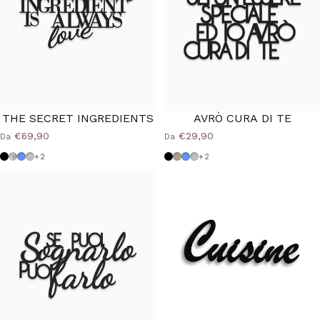
THE SECRET INGREDIENTS
AVRÒ CURA DI TE
€69,90
€29,90
Da
Da
Nero
Shabby
Azzurro Polvere
Grigio Medio
Nero
Tortora
Azzurro Polvere
Grigio Medio
+2
+2