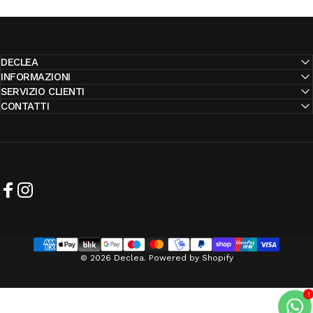
DECLEA
INFORMAZIONI
SERVIZIO CLIENTI
CONTATTI
Facebook
Instagram
© 2026 Declea. Powered by Shopify