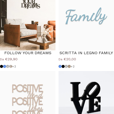
FOLLOW YOUR DREAMS
SCRITTA IN LEGNO FAMILY
€29,90
€20,00
Da
Da
Nero
Azzurro Polvere
Grigio Medio
Shabby
Azzurro Polvere
Nero
Grigio Medio
Tortora
+2
+2
40%