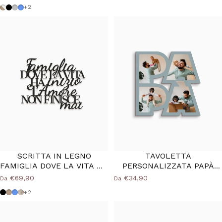
Tortora-bianco
Nero
Grigio Medio
Azzurro Polvere
+2
SCRITTA IN LEGNO
TAVOLETTA
FAMIGLIA DOVE LA VITA HA
PERSONALIZZATA PAPÀ
INIZIO
FOTO
€69,90
€34,90
Da
Da
Nero
Tortora
Azzurro Polvere
Shabby
+2