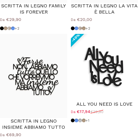
SCRITTA IN LEGNO FAMILY
SCRITTA IN LEGNO LA VITA
IS FOREVER
È BELLA
€29,90
€20,00
Da
Da
Nero
Tortora
Shabby
Azzurro Polvere
Nero
Azzurro Polvere
Shabby
Tortora
+2
+2
ALL YOU NEED IS LOVE
€17,94
€29,90
Da
Prezzo scontato
Prezzo di listino
SCRITTA IN LEGNO
Nero
Azzurro Polvere
Grigio Medio
Tortora
+1
INSIEME ABBIAMO TUTTO
€69,90
Da