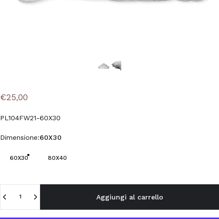
€25,00
PL104FW21-60X30
Dimensione
Dimensione:
60X30
60X30
80X40
Quantità
Aggiungi al carrello