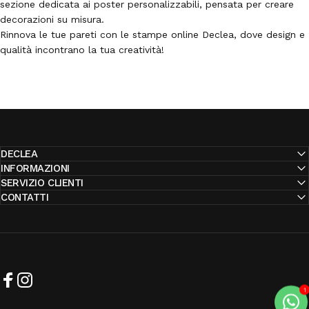
sezione dedicata ai poster personalizzabili, pensata per creare
decorazioni su misura.
Rinnova le tue pareti con le stampe online Declea, dove design e
qualità incontrano la tua creatività!
DECLEA
INFORMAZIONI
SERVIZIO CLIENTI
CONTATTI
Facebook
Instagram