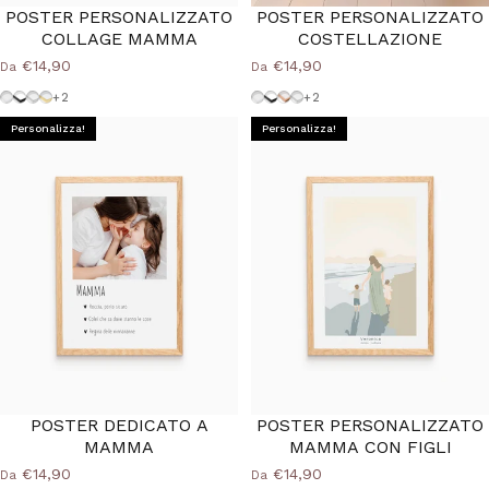
POSTER PERSONALIZZATO
POSTER PERSONALIZZATO
COLLAGE MAMMA
COSTELLAZIONE
€14,90
€14,90
Da
Da
Cornice-Bianca
Cornice-Nera
Cornice-Argento
Cornice-Oro
Cornice Bianca
Cornice Nera
Cornice Wood Natural
Cornice Argento
+2
+2
Personalizza!
Personalizza!
POSTER DEDICATO A
POSTER PERSONALIZZATO
MAMMA
MAMMA CON FIGLI
€14,90
€14,90
Da
Da