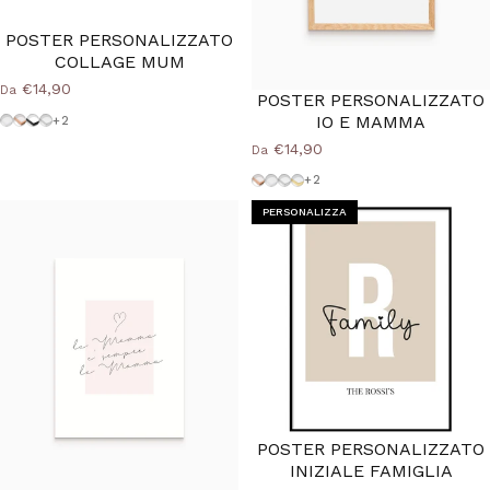
POSTER PERSONALIZZATO
COLLAGE MUM
€14,90
Da
POSTER PERSONALIZZATO
IO E MAMMA
Cornice-Bianca
Cornice Wood Natural
Cornice-Nera
Cornice-Argento
+2
€14,90
Da
Cornice Wood Natural
Cornice-Bianca
Cornice-Argento
Cornice-Oro
+2
PERSONALIZZA
POSTER PERSONALIZZATO
INIZIALE FAMIGLIA