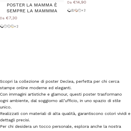
€14,90
Da
POSTER LA MAMMA È
SEMPRE LA MAMMMA
Cornice Nera
Senza Cornice
Cornice Wood Natural
Cornice Bianca
+2
€7,30
Da
Cornice Nera
Cornice Bianca
Cornice Argento
Cornice Oro
+2
Scopri la collezione di poster Declea, perfetta per chi cerca
stampe online moderne ed eleganti.
Con immagini artistiche e glamour, questi poster trasformano
ogni ambiente, dal soggiorno all’ufficio, in uno spazio di stile
unico.
Realizzati con materiali di alta qualità, garantiscono colori vividi e
dettagli precisi.
Per chi desidera un tocco personale, esplora anche la nostra