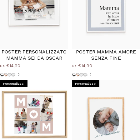
POSTER PERSONALIZZATO
POSTER MAMMA AMORE
MAMMA SEI DA OSCAR
SENZA FINE
€14,90
€14,90
Da
Da
Cornice-Nera
Cornice Wood Natural
Cornice-Bianca
Cornice-Argento
Cornice-Nera
Cornice Wood Natural
Cornice-Bianca
Cornice-Argento
+2
+2
Personalizza!
Personalizza!