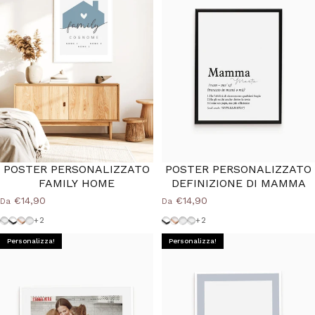
POSTER PERSONALIZZATO
POSTER PERSONALIZZATO
FAMILY HOME
DEFINIZIONE DI MAMMA
€14,90
€14,90
Da
Da
Cornice Argento
Cornice Nera
Cornice Wood Natural
Cornice Bianca
Cornice-Nera
Cornice Wood Natural
Cornice-Bianca
Cornice-Argento
+2
+2
Personalizza!
Personalizza!