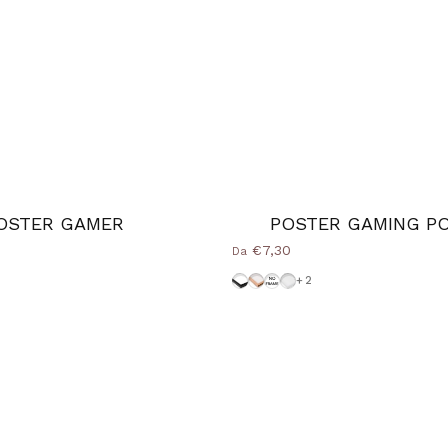
OSTER GAMER
POSTER GAMING P
€7,30
Da
Natural
ce
era
-Bianca
Cornice-Nera
Cornice Wood Natural
Senza-Cornice
Cornice-Bianca
+2