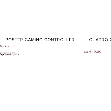
POSTER GAMING CONTROLLER
QUADRO 
€7,30
Da
€49,90
Da
Cornice-Nera
Cornice Wood Natural
Senza-Cornice
Cornice-Bianca
+2