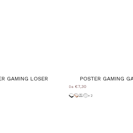
ER GAMING LOSER
POSTER GAMING G
€7,30
Da
d Natural
nice
-Bianca
Cornice-Nera
Cornice Wood Natural
Senza-Cornice
Cornice-Bianca
+2