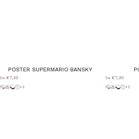
POSTER SUPERMARIO BANSKY
P
€7,30
€7,30
Da
Da
Cornice Wood Natural
Senza-Cornice
Cornice-Nera
Cornice-Bianca
Cornice Wood 
Senza-Corni
Cornice-N
Cornice
+2
+2