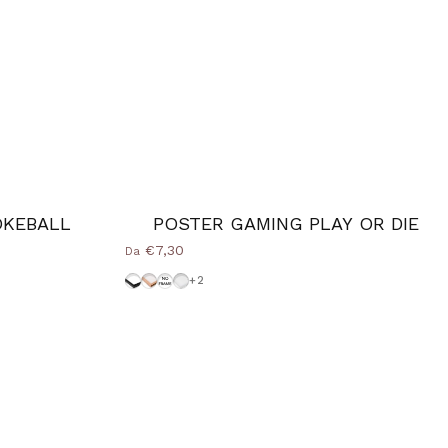
OKEBALL
POSTER GAMING PLAY OR DIE
€7,30
Da
Cornice-Nera
Cornice Wood Natural
Senza-Cornice
Cornice-Bianca
+2