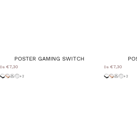
POSTER GAMING SWITCH
PO
€7,30
€7,30
Da
Da
Cornice-Nera
Cornice Wood Natural
Senza-Cornice
Cornice-Bianca
Cornice-Nera
Cornice Woo
Senza-Cor
Cornice
+2
+2