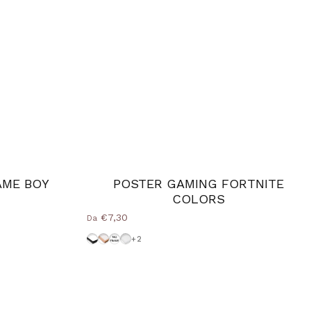
AME BOY
POSTER GAMING FORTNITE
COLORS
€7,30
Da
Cornice-Nera
Cornice Wood Natural
Senza-Cornice
Cornice-Bianca
+2