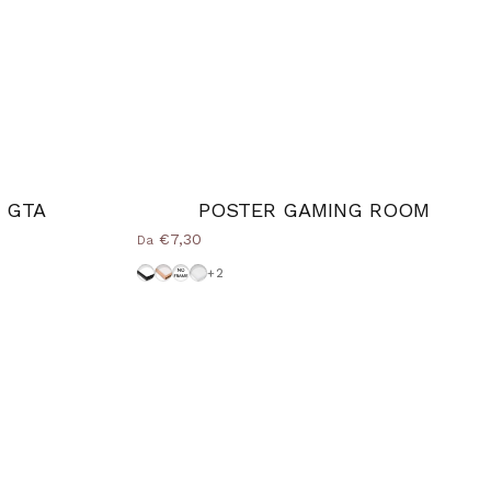
 GTA
POSTER GAMING ROOM
€7,30
Da
Cornice-Nera
Cornice Wood Natural
Senza-Cornice
Cornice-Bianca
+2