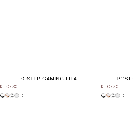
POSTER GAMING FIFA
POST
€7,30
€7,30
Da
Da
Cornice-Nera
Cornice Wood Natural
Senza-Cornice
Cornice-Bianca
Cornice-Nera
Cornice Woo
Senza-Cor
Cornice
+2
+2