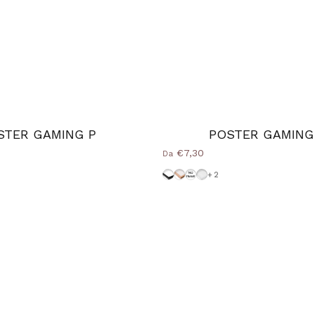
STER GAMING P
POSTER GAMING
€7,30
Da
d Natural
nice
-Bianca
Cornice-Nera
Cornice Wood Natural
Senza-Cornice
Cornice-Bianca
+2