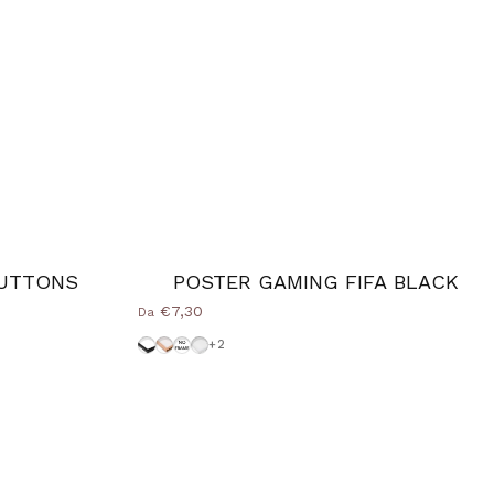
UTTONS
POSTER GAMING FIFA BLACK
€7,30
Da
Cornice-Nera
Cornice Wood Natural
Senza-Cornice
Cornice-Bianca
+2