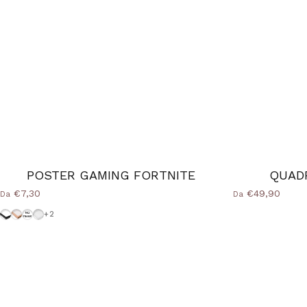
POSTER GAMING FORTNITE
QUAD
€7,30
€49,90
Da
Da
Cornice-Nera
Cornice Wood Natural
Senza-Cornice
Cornice-Bianca
+2