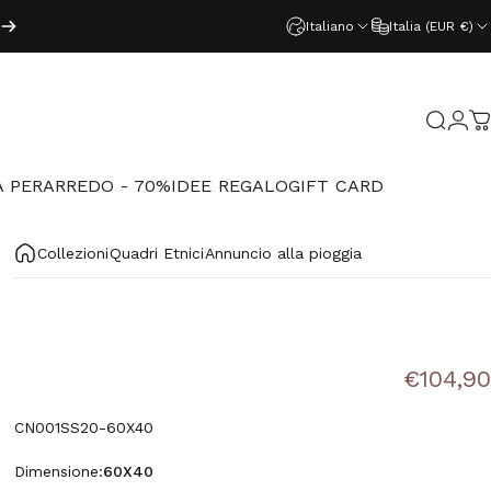
Italiano
Italia (EUR €)
Acced
Cerca
C
 PER
ARREDO - 70%
IDEE REGALO
GIFT CARD
PER
ARREDO - 70%
IDEE REGALO
GIFT CARD
Collezioni
Quadri Etnici
Annuncio alla pioggia
€104,90
CN001SS20-60X40
Dimensione
Dimensione:
60X40