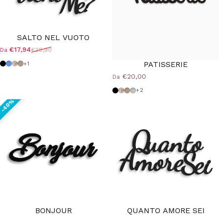
SALTO NEL VUOTO
€17,94
€29,90
Da
Prezzo scontato
Prezzo di listino
PATISSERIE
Nero
Azzurro Polvere
Shabby
Tortora
+1
€20,00
Da
Nero
Shabby
Tortora
Grigio Medio
+2
BONJOUR
QUANTO AMORE SEI