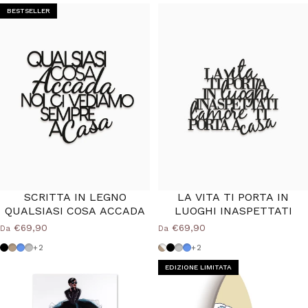
BESTSELLER
SCRITTA IN LEGNO
LA VITA TI PORTA IN
QUALSIASI COSA ACCADA
LUOGHI INASPETTATI
€69,90
€69,90
Da
Da
Nero
Tortora
Azzurro Polvere
Grigio Medio
Tortora-bianco
Nero
Grigio Medio
Azzurro Polvere
+2
+2
EDIZIONE LIMITATA