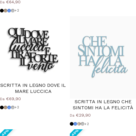
€64,90
Da
Nero
Tortora
Azzurro Polvere
Grigio Medio
+2
SCRITTA IN LEGNO DOVE IL
MARE LUCCICA
€69,90
Da
SCRITTA IN LEGNO CHE
SINTOMI HA LA FELICITÀ
Nero
Tortora
Azzurro Polvere
Grigio Medio
+2
€29,90
Da
Nero
Azzurro Polvere
Shabby
Grigio Medio
+2