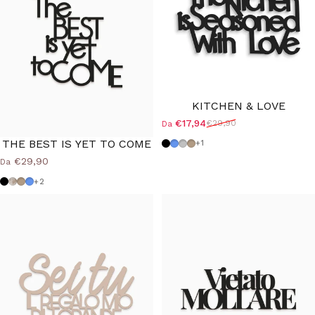
KITCHEN & LOVE
€17,94
€29,90
Da
Prezzo scontato
Prezzo di listino
THE BEST IS YET TO COME
Nero
Azzurro Polvere
Grigio Medio
Tortora
+1
€29,90
Da
Nero
Shabby
Tortora
Azzurro Polvere
+2