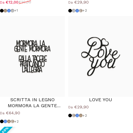
€12,00
€29,90
€20,00
Da
Da
Prezzo scontato
Prezzo di listino
Nero
Tortora
Azzurro Polvere
Grigio Medio
Nero
Grigio Medio
Azzurro Polvere
Shabby
+1
+2
40%
40%
SCRITTA IN LEGNO
LOVE YOU
MORMORA LA GENTE
€29,90
Da
MORMORA
€64,90
Da
Nero
Shabby
Azzurro Polvere
Tortora
+2
Nero
Azzurro Polvere
Tortora
Shabby
+2