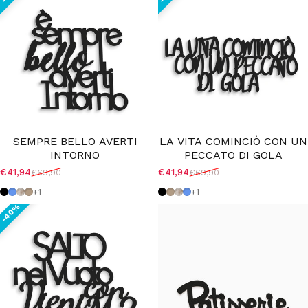
SEMPRE BELLO AVERTI
LA VITA COMINCIÒ CON UN
INTORNO
PECCATO DI GOLA
€41,94
€41,94
€69,90
€69,90
Prezzo scontato
Prezzo di listino
Prezzo scontato
Prezzo di listino
40%
Nero
Azzurro Polvere
Shabby
Tortora
Nero
Tortora
Shabby
Azzurro Polvere
+1
+1