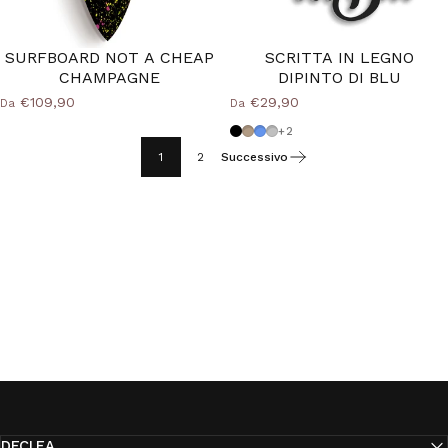
SURFBOARD NOT A CHEAP
SCRITTA IN LEGNO
CHAMPAGNE
DIPINTO DI BLU
€109,90
€29,90
Da
Da
Nero
Tortora
Azzurro Polvere
Grigio Medio
+2
1
2
Successivo
40%
DECLEA