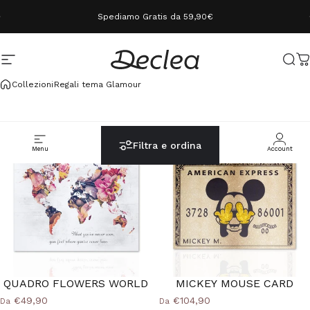
Vai direttamente ai contenuti
Spediamo Gratis da 59,90€
Navigazione del sito
Declea
Cerc
C
Collezioni
Regali tema Glamour
Filtra e ordina
Menu
Cerca
Carrello
Account
QUADRO FLOWERS WORLD
MICKEY MOUSE CARD
€49,90
€104,90
Da
Da