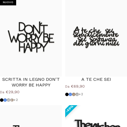
NUOVO
40%
SCRITTA IN LEGNO DON'T
A TE CHE SEI
WORRY BE HAPPY
€69,90
Da
€29,90
Da
Nero
Azzurro Polvere
Tortora
Grigio Medio
+2
Nero
Azzurro Polvere
Grigio Medio
Shabby
+2