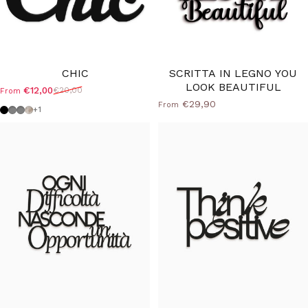
CHIC
SCRITTA IN LEGNO YOU
LOOK BEAUTIFUL
€12,00
€20,00
From
Sale price
Regular price
€29,90
From
Black
Medium grey
Dove grey
Shabby
+1
40%
40%