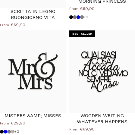
MORNING PRINCESS
€69,90
From
SCRITTA IN LEGNO
BUONGIORNO VITA
Black
Dove grey
Powder blue
Medium Grey
+2
€69,90
From
BEST SELLER
MISTERS &AMP; MISSES
WOODEN WRITING
WHATEVER HAPPENS
€29,90
From
€69,90
From
Black
Powder blue
Dove grey
Shabby
+2