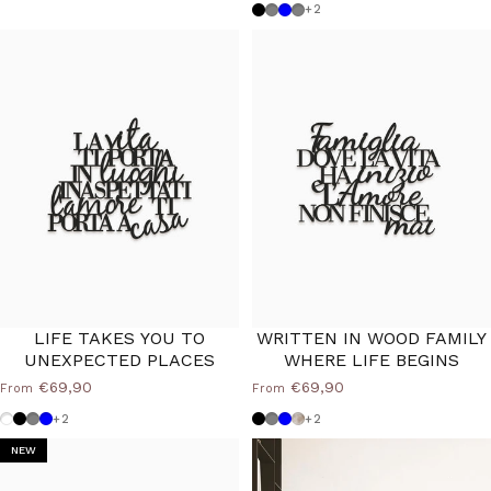
Black
Dove grey
Powder blue
Medium Grey
+2
LIFE TAKES YOU TO
WRITTEN IN WOOD FAMILY
UNEXPECTED PLACES
WHERE LIFE BEGINS
€69,90
€69,90
From
From
Dove grey-white
Black
Medium Grey
Powder blue
Black
Dove grey
Powder blue
Shabby
+2
+2
NEW