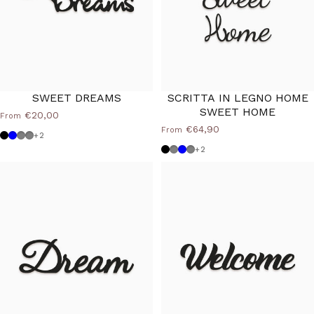
SWEET DREAMS
SCRITTA IN LEGNO HOME
SWEET HOME
€20,00
From
€64,90
From
Black
Powder blue
Dove grey
Medium Grey
+2
Black
Dove grey
Powder blue
Medium Grey
+2