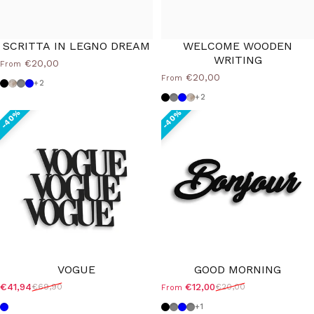
SCRITTA IN LEGNO DREAM
WELCOME WOODEN
WRITING
€20,00
From
€20,00
From
Black
Shabby
Dove grey
Powder blue
+2
Black
Dove grey
Powder blue
Shabby
+2
VOGUE
GOOD MORNING
€41,94
€12,00
€69,90
€20,00
From
Sale price
Regular price
Sale price
Regular price
Powder blue
Black
Dove grey
Powder blue
Medium Grey
+1