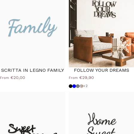
SCRITTA IN LEGNO FAMILY
FOLLOW YOUR DREAMS
€20,00
€29,90
From
From
Black
Powder blue
Medium Grey
Shabby
+2