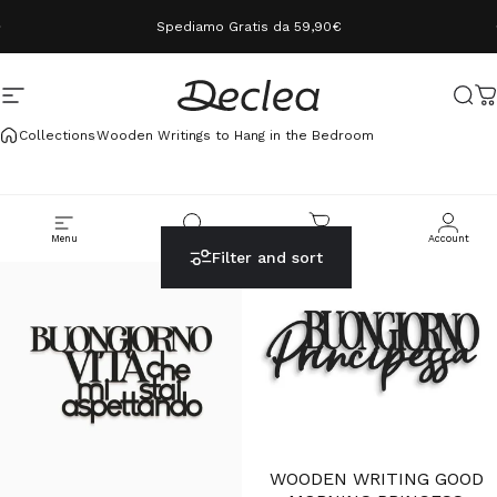
Skip to content
Spediamo Gratis da 59,90€
Site navigation
Declea
Sear
C
Collections
Wooden Writings to Hang in the Bedroom
Menu
Cerca
Carrello
Account
Filter and sort
WOODEN WRITING GOOD