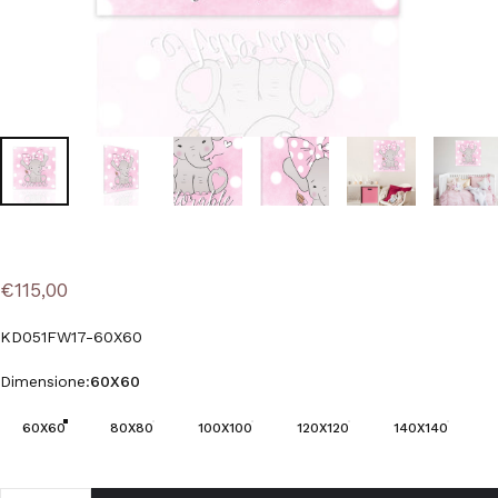
€115,00
KD051FW17-60X60
Dimensione
Dimensione:
60X60
60X60
80X80
100X100
120X120
140X140
Quantità