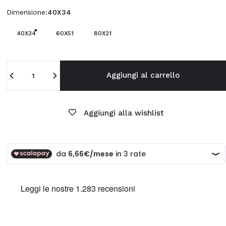
Dimensione
Dimensione:
40X34
40X34
60X51
80X21
Quantità
Aggiungi al carrello
Aggiungi alla wishlist