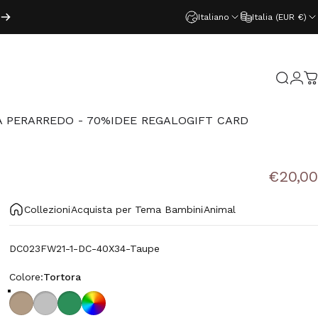
Italiano
Italia (EUR €)
Acced
Cerca
C
 PER
ARREDO - 70%
IDEE REGALO
GIFT CARD
PER
ARREDO - 70%
IDEE REGALO
GIFT CARD
€20,00
Collezioni
Acquista per Tema Bambini
Animal
DC023FW21-1-DC-40X34-Taupe
Colore
Colore:
Tortora
Tortora
Grigio medio
Verde
Colore Personalizzato