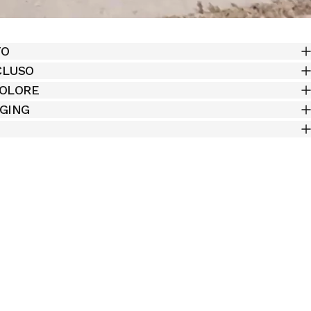
TO
CLUSO
COLORE
AGING