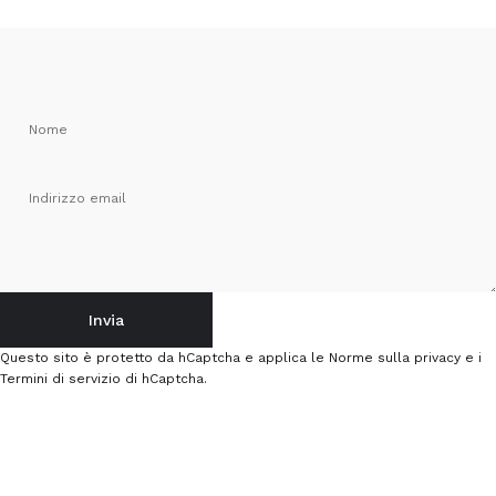
Nome
Indirizzo email
Invia
Invia
Messaggio
Questo sito è protetto da hCaptcha e applica le
Norme sulla privacy
e i
Termini di servizio
di hCaptcha.