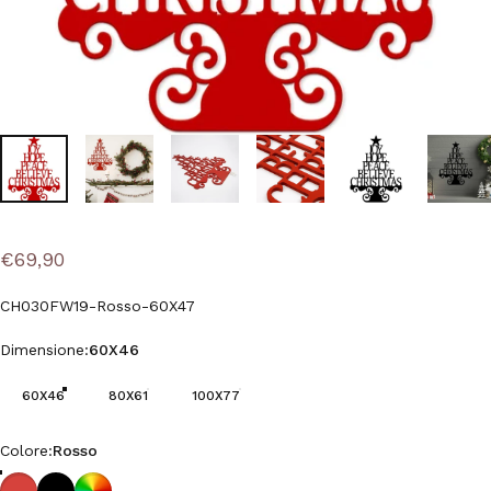
€69,90
CH030FW19-Rosso-60X47
Dimensione
Dimensione:
60X46
60X46
80X61
100X77
Colore
Colore:
Rosso
Rosso
Nero
Colore Personalizzato