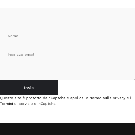
Nome
Indirizzo email
Invia
Invia
Messaggio
Questo sito è protetto da hCaptcha e applica le
Norme sulla privacy
e i
Termini di servizio
di hCaptcha.