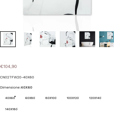
€104,90
CN027FW20-40X60
Dimensione
Dimensione:
40X60
40X60
60X80
80X100
100X120
120X140
140X180