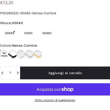
€13,35
PS026SS21-30X40-Senza-Cornice
Misura
Misura:
30X40
30X40
21X30
40X50
Colore
Colore:
Senza-Cornice
Senza-Cornice
Cornice-Nera
Cornice-Bianca
Cornice-Argento
Cornice-Oro
Quantità
Aggiungi al carrello
Altre opzioni di pagamento