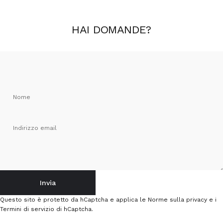
HAI
DOMANDE
?
Nome
Indirizzo email
Invia
Invia
Messaggio
Questo sito è protetto da hCaptcha e applica le
Norme sulla privacy
e i
Termini di servizio
di hCaptcha.