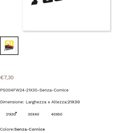
€7,30
PS004FW24-21X30-Senza-Cornice
Dimensione: Larghezza x Altezza
Dimensione: Larghezza x Altezza:
21X30
21X30
30X40
40X50
Colore
Colore:
Senza-Cornice