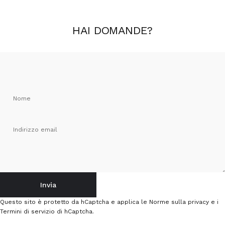
HAI
DOMANDE
?
Nome
Indirizzo email
Invia
Invia
Messaggio
Questo sito è protetto da hCaptcha e applica le
Norme sulla privacy
e i
Termini di servizio
di hCaptcha.