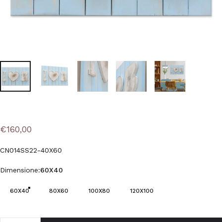
€160,00
CN014SS22-40X60
Dimensione
Dimensione:
60X40
60X40
80X60
100X80
120X100
Quantità