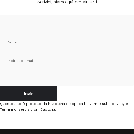
Scrivici, siamo quì per aiutarti
Nome
Indirizzo email
Invia
Invia
Messaggio
Questo sito è protetto da hCaptcha e applica le
Norme sulla privacy
e i
Termini di servizio
di hCaptcha.