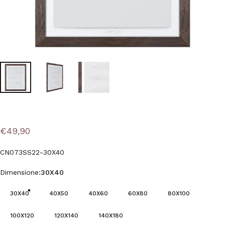
€49,90
CN073SS22-30X40
Dimensione
Dimensione:
30X40
30X40
40X50
40X60
60X80
80X100
100X120
120X140
140X180