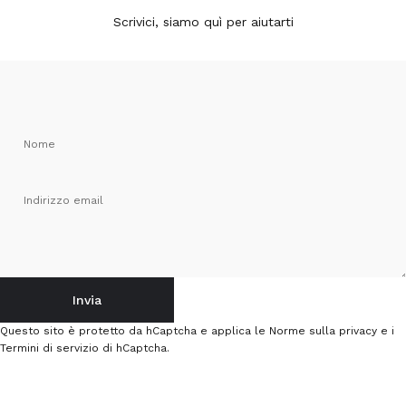
Scrivici, siamo quì per aiutarti
Nome
Indirizzo email
Invia
Invia
Messaggio
Questo sito è protetto da hCaptcha e applica le
Norme sulla privacy
e i
Termini di servizio
di hCaptcha.