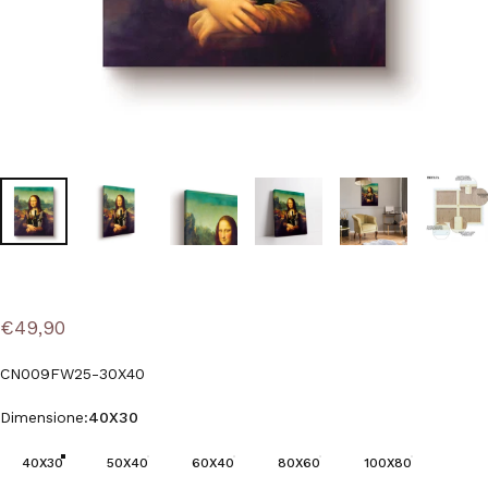
€49,90
CN009FW25-30X40
Dimensione
Dimensione:
40X30
40X30
50X40
60X40
80X60
100X80