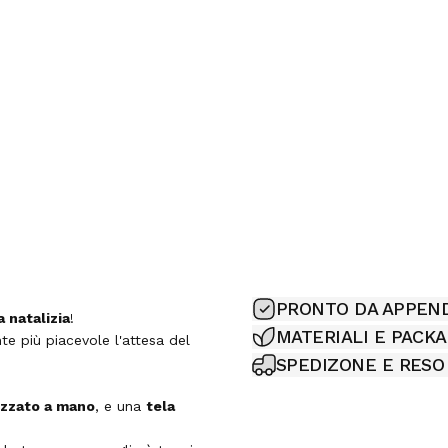
PRONTO DA APPEN
 natalizia
!
MATERIALI E PACK
e più piacevole l'attesa del
SPEDIZONE E RESO
lizzato a mano
, e una
tela