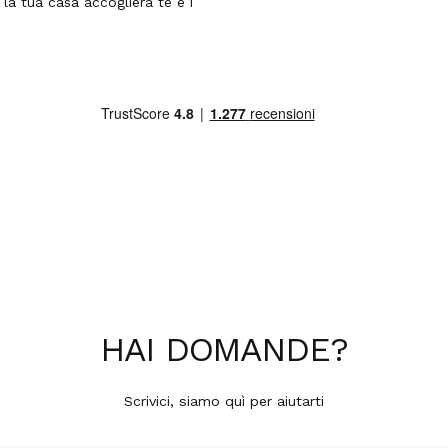
la tua casa accoglierà te e i
HAI
DOMANDE
?
Scrivici, siamo quì per aiutarti