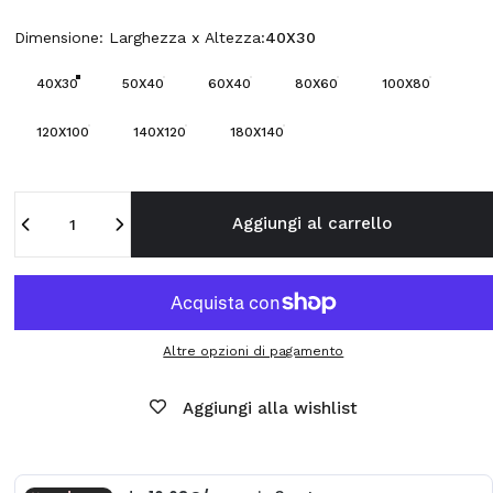
Dimensione: Larghezza x Altezza
Dimensione: Larghezza x Altezza:
40X30
40X30
50X40
60X40
80X60
100X80
120X100
140X120
180X140
Quantità
Aggiungi al carrello
Altre opzioni di pagamento
Aggiungi alla wishlist