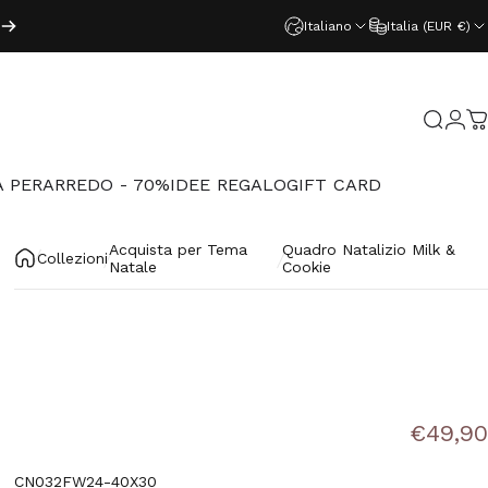
Italiano
Italia (EUR €)
Acced
Cerca
C
 PER
ARREDO - 70%
IDEE REGALO
GIFT CARD
PER
ARREDO - 70%
IDEE REGALO
GIFT CARD
Acquista per Tema
Quadro Natalizio Milk &
Collezioni
Natale
Cookie
€49,90
CN032FW24-40X30