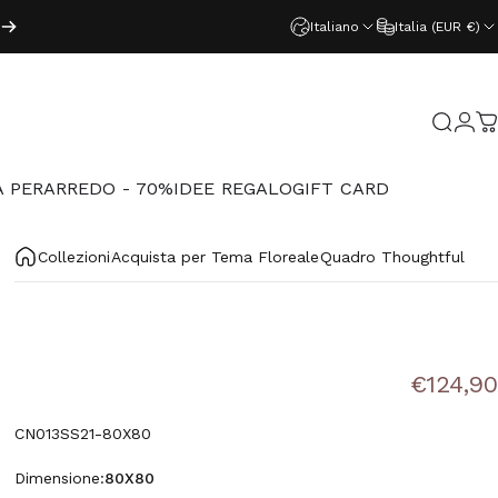
Italiano
Italia (EUR €)
Acced
Cerca
C
 PER
ARREDO - 70%
IDEE REGALO
GIFT CARD
PER
ARREDO - 70%
IDEE REGALO
GIFT CARD
Collezioni
Acquista per Tema Floreale
Quadro Thoughtful
€124,90
CN013SS21-80X80
Dimensione
Dimensione:
80X80