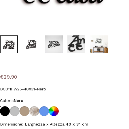
€29,90
DC011FW25-40X31-Nero
Colore
Colore:
Nero
Nero
Grigio Medio
Tortora
Shabby
Azzurro Polvere
Colore Personalizzato
Dimensione: Larghezza x Altezza
Dimensione: Larghezza x Altezza:
40 x 31 cm