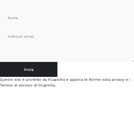
Nome
Indirizzo email
Invia
Invia
Messaggio
Questo sito è protetto da hCaptcha e applica le
Norme sulla privacy
e i
Termini di servizio
di hCaptcha.