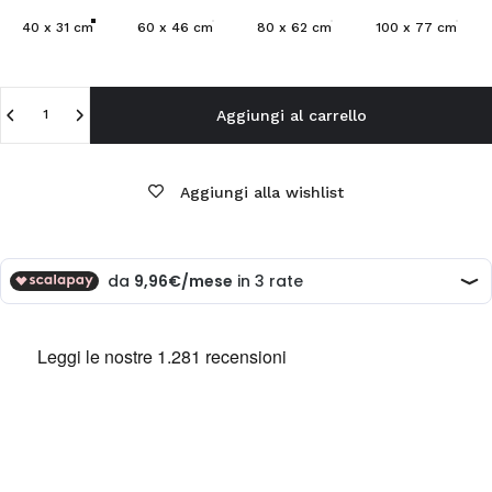
40 x 31 cm
60 x 46 cm
80 x 62 cm
100 x 77 cm
Quantità
Aggiungi al carrello
Aggiungi alla wishlist