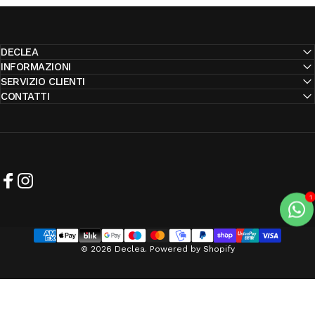
DECLEA
INFORMAZIONI
SERVIZIO CLIENTI
CONTATTI
Facebook
Instagram
© 2026 Declea. Powered by Shopify