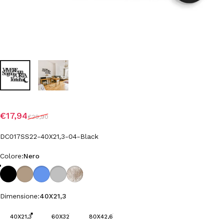
Prezzo scontato
Prezzo di listino
€17,94
€29,90
DC017SS22-40X21,3-04-Black
Colore
Colore:
Nero
Nero
Tortora
Azzurro Polvere
Grigio Medio
Shabby
Dimensione
Dimensione:
40X21,3
40X21,3
60X32
80X42,6