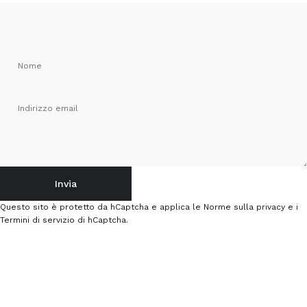
Nome
Indirizzo email
Invia
Invia
Messaggio
Questo sito è protetto da hCaptcha e applica le
Norme sulla privacy
e i
Termini di servizio
di hCaptcha.