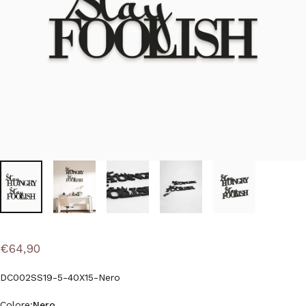
€64,90
DC002SS19-5-40X15-Nero
Colore
Colore:
Nero