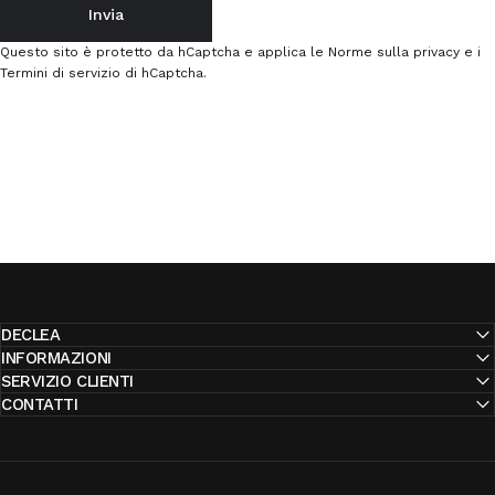
Invia
Messaggio
Questo sito è protetto da hCaptcha e applica le
Norme sulla privacy
e i
Termini di servizio
di hCaptcha.
DECLEA
INFORMAZIONI
SERVIZIO CLIENTI
CONTATTI