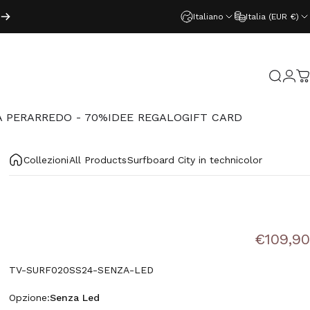
Italiano
Italia (EUR €)
Acced
Cerca
C
 PER
ARREDO - 70%
IDEE REGALO
GIFT CARD
PER
ARREDO - 70%
IDEE REGALO
GIFT CARD
Collezioni
All Products
Surfboard City in technicolor
€109,90
TV-SURF020SS24-SENZA-LED
Opzione
Opzione:
Senza Led