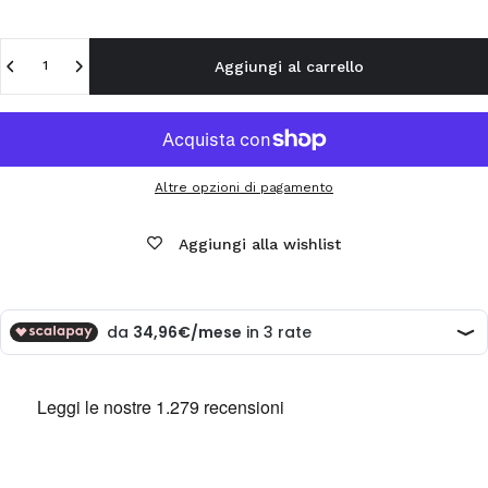
Quantità
Aggiungi al carrello
Altre opzioni di pagamento
Aggiungi alla wishlist