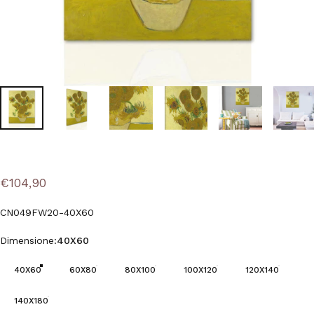
€104,90
CN049FW20-40X60
Dimensione
Dimensione:
40X60
40X60
60X80
80X100
100X120
120X140
140X180